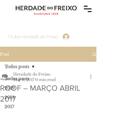
Clube Herdade do Freixo
Post
Todos posts
Heradade do Freixo
Todos posts
Mar 6, 2017
0 min read
ROOF – MARÇO ABRIL
2019
2017
2018
2017