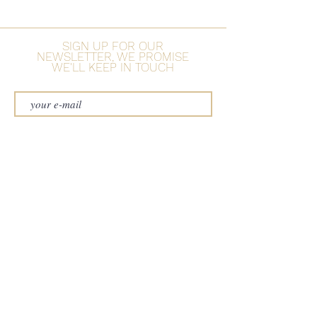
2017
SIGN UP FOR OUR
NEWSLETTER, WE PROMISE
WE'LL KEEP IN TOUCH
Subscribe
Herdade do Freixo
7170–112 Freixo, Portugal