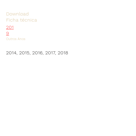
Download
Ficha técnica
201
9
Outros Anos
2014, 2015, 2016, 2017, 2018
SUBSCREVA A NOSSA
MAILLING LIST, PROMETEMOS
MANTER-NOS EM CONTACTO
Inscreva-se