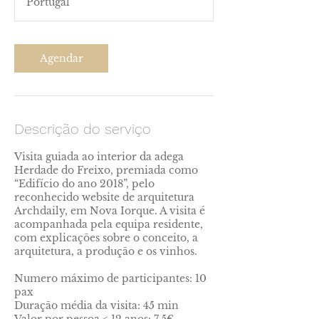
Portugal
ç
ã
o
v
Agendar
a
r
i
a
Descrição do serviço
Visita guiada ao interior da adega
Herdade do Freixo, premiada como
“Edifício do ano 2018”, pelo
reconhecido website de arquitetura
Archdaily, em Nova Iorque. A visita é
acompanhada pela equipa residente,
com explicações sobre o conceito, a
arquitetura, a produção e os vinhos.
Numero máximo de participantes: 10
pax
Duração média da visita: 45 min