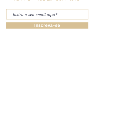
Inscreva-se
Herdade do Freixo
7170–112 Freixo, Portugal
freixo@herdadedofreixo.pt
(+351)
266 094 830