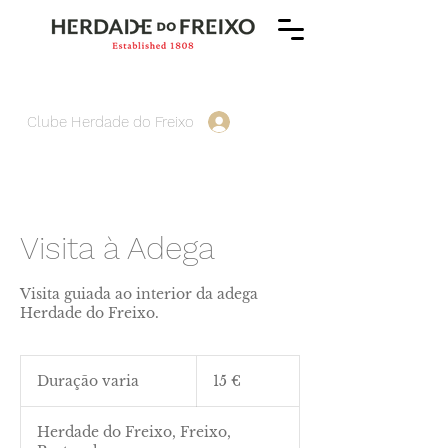
Clube Herdade do Freixo
Visita à Adega
Visita guiada ao interior da adega
Herdade do Freixo.
15
euros
Duração varia
D
15 €
u
r
Herdade do Freixo, Freixo,
a